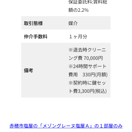
保証委託料:賃料総
額の2.2%
取引態様
媒介
仲介手数料
１ヶ月分
※退去時クリーニ
ング費 70,000円
※24時間サポート
備考
費用 330円(月額)
※契約時に鍵セッ
ト費3,300円(税込)
赤穂市塩屋の「メゾングレーヌ塩屋Ａ」の１部屋のみ