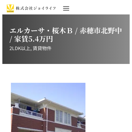
エルカーサ・桜木Ｂ / 赤穂市北野中
/ 家賃5.4万円
2LDK以上
, 
賃貸物件