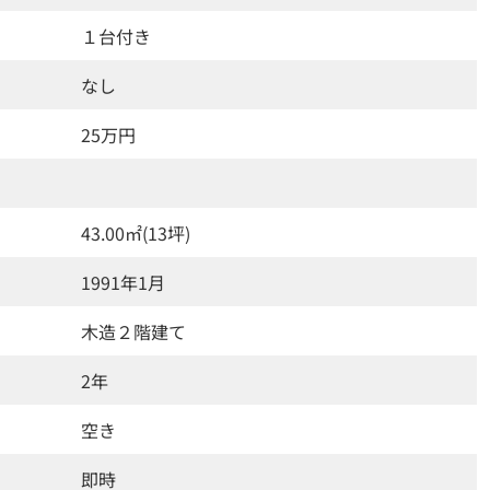
１台付き
なし
25万円
43.00㎡(13坪)
1991年1月
木造２階建て
2年
空き
即時