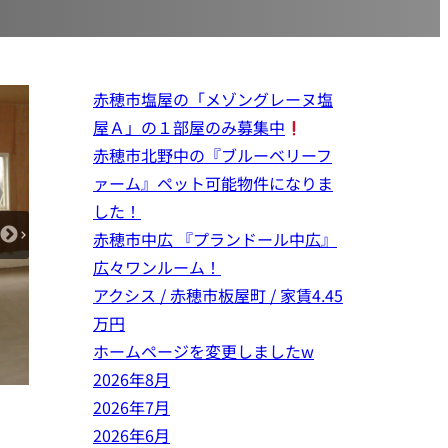
赤穂市塩屋の「メゾングレーヌ塩
屋Ａ」の１部屋のみ募集中
赤穂市北野中の『ブルーベリーフ
ァーム』ペット可能物件になりま
した！
赤穂市中広 『プランドール中広』
広々ワンルーム！
アクシス / 赤穂市板屋町 / 家賃4.45
万円
ホームページを変更しましたw
2026年8月
2026年7月
2026年6月