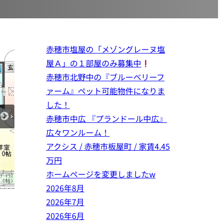
赤穂市塩屋の「メゾングレーヌ塩
屋Ａ」の１部屋のみ募集中
赤穂市北野中の『ブルーベリーフ
ァーム』ペット可能物件になりま
した！
赤穂市中広 『プランドール中広』
広々ワンルーム！
アクシス / 赤穂市板屋町 / 家賃4.45
万円
ホームページを変更しましたw
2026年8月
2026年7月
2026年6月