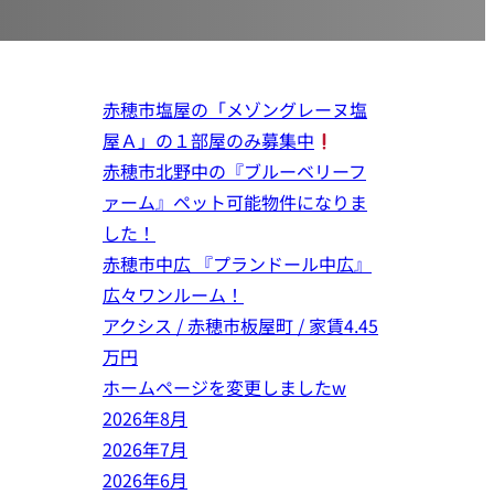
赤穂市塩屋の「メゾングレーヌ塩
屋Ａ」の１部屋のみ募集中
赤穂市北野中の『ブルーベリーフ
ァーム』ペット可能物件になりま
した！
赤穂市中広 『プランドール中広』
広々ワンルーム！
アクシス / 赤穂市板屋町 / 家賃4.45
万円
ホームページを変更しましたw
2026年8月
2026年7月
2026年6月