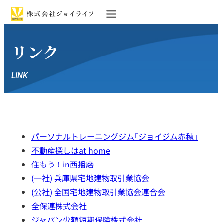
リンク
LINK
パーソナルトレーニングジム｢ジョイジム赤穂｣
不動産探しはat home
住もう！in西播磨
(一社) 兵庫県宅地建物取引業協会
(公社) 全国宅地建物取引業協会連合会
全保連株式会社
ジャパン少額短期保険株式会社